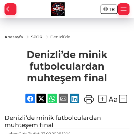
TR
Anasayfa
SPOR
Denizli’de
minik
futbolculardan
Denizli’de minik
muhteşem
final
futbolculardan
muhteşem final
Denizli’de minik futbolculardan
muhteşem final
Haber Giriş Tarihi: 23.02.2026 12:14