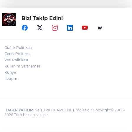
Firarilerin Sevinci, Maskeyi Düşürdü
Bizi Takip Edin!
YALANA DOYMAYAN PARALEL ÖZGÜR
Rüşvet Zincirinin İki Halkası: Özgür Özel
ve Veli Ağbaba’nın Dokunulmazlık
Gizlilik Politikası
Maskesi Düşüyor
Çerez Politikası
Veri Politikası
CHP TBMM GRUP TOPLANTISINDA
Kullanım Şartnamesi
İZDİHAM! KILIÇDAROĞLU'NUN GRUP
Künye
TOPLANTISINA TARİHİ İLGİ
İletişim
HABER YAZILIMI
ve TURKTICARET.NET projesidir Copyright© 2006-
2026 Tüm hakları saklıdır.