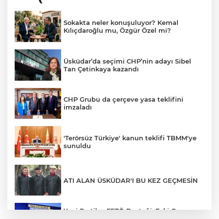
Sokakta neler konuşuluyor? Kemal
Kılıçdaroğlu mu, Özgür Özel mi?
Üsküdar’da seçimi CHP’nin adayı Sibel
Tan Çetinkaya kazandı
CHP Grubu da çerçeve yasa teklifini
imzaladı
'Terörsüz Türkiye' kanun teklifi TBMM'ye
sunuldu
ATI ALAN ÜSKÜDAR'I BU KEZ GEÇMESİN
Yeni Parti’ye FETÖ Desteği: Eski Oyun,
Yeni Ambalaj. CHP’yi Hedef Alan