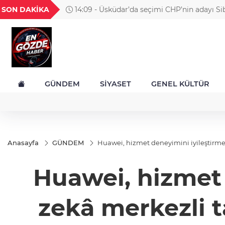
GEL
TND
BGN
VND
SON DAKİKA
14:09 - Üsküdar’da seçimi CHP’nin adayı Si
49
18,2677
16,3788
27,9743
0,0018
Çetinkaya kazandı
GÜNDEM
SİYASET
GENEL KÜLTÜR
Anasayfa
GÜNDEM
Huawei, hizmet deneyimini iyileştirm
Huawei, hizmet 
zekâ merkezli 