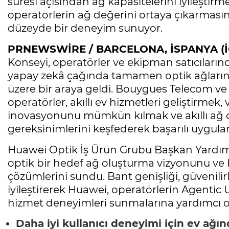
süresi açısından ağ kapasitelerini iyileştirme
operatörlerin ağ değerini ortaya çıkarmasına
düzeyde bir deneyim sunuyor.
PRNEWSWİRE / BARCELONA, İSPANYA (İ
Konseyi, operatörler ve ekipman satıcıların
yapay zekâ çağında tamamen optik ağların kar
üzere bir araya geldi. Bouygues Telecom v
operatörler, akıllı ev hizmetleri geliştirmek,
inovasyonunu mümkün kılmak ve akıllı ağ op
gereksinimlerini keşfederek başarılı uygulam
Huawei Optik İş Ürün Grubu Başkan Yardım
optik bir hedef ağ oluşturma vizyonunu ve 
çözümlerini sundu. Bant genişliği, güvenili
iyileştirerek Huawei, operatörlerin Agentic U
hizmet deneyimleri sunmalarına yardımcı o
Daha iyi kullanıcı deneyimi için ev ağı