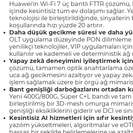
Huawei'in Wi-Fi 7 üç bantlı FTTR çözümü, h
içinde kesintisiz tüm ev dolaşımı sağlar. 
teknolojisi ile birleştirildiğinde, sinyaller
koşullarında hızı yüzde 20 artırır.
Daha düşük gecikme süresi ve daha yüks
OLT uygulama düzeyinde PON dilimleme v
yenilikçi teknolojiler, VIP uygulamaları iç
kullanılır ve kademeli ve deterministik ağ
Yapay zekâ deneyimini iyileştirmek içi
çözümü, tamamen optik anahtarlama özell
uca ağ gecikmesini azaltıyor ve yapay zekâ
işlem sağlamak üzere bir örgü ağ mimarisi
Bant genişliği darboğazlarını ortadan 
Yeni 400G/800G, Süper C+L bandı ve tam for
birleştirilmiş bir 3D-mesh omurga mimari
genişliği eksikliklerini giderir ve DCI ve sını
Kesintisiz AI hizmetleri için sıfır kesint
yazılım yükseltmeleri, algoritmalar ve eOTD
hassas bir şekilde belirlemelerine ve azaltm