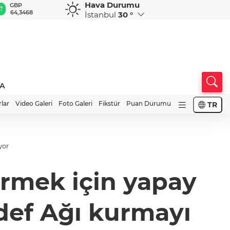
Hava Durumu
GBP
CHF
CAD
RUB
A
64,3468
59,0083
34,1883
0,5822
1
İstanbul
30 °
A
rlar
Video Galeri
Foto Galeri
Fikstür
Puan Durumu
TR
yor
irmek için yapay
def Ağı kurmayı