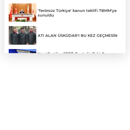
'Terörsüz Türkiye' kanun teklifi TBMM'ye
sunuldu
ATI ALAN ÜSKÜDAR'I BU KEZ GEÇMESİN
Yeni Parti’ye FETÖ Desteği: Eski Oyun,
Yeni Ambalaj. CHP’yi Hedef Alan
Firarilerin Sevinci, Maskeyi Düşürdü
YALANA DOYMAYAN PARALEL ÖZGÜR
Rüşvet Zincirinin İki Halkası: Özgür Özel
ve Veli Ağbaba’nın Dokunulmazlık
Maskesi Düşüyor
CHP TBMM GRUP TOPLANTISINDA
İZDİHAM! KILIÇDAROĞLU'NUN GRUP