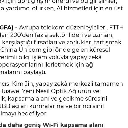
k için dört girişim önerdi ve bu girişimler,
 yardımcı olurken, AI hizmetleri için en üst
GFA) -
Avrupa telekom düzenleyicileri, FTTH
dan 200'den fazla sektör lideri ve uzman,
şılaştığı fırsatları ve zorlukları tartışmak
e China Unicom gibi önde gelen küresel
 verimli bilgi işlem yoluyla yapay zekâ
erasyonlarını ilerletmek için ağ
alarını paylaştı.
cısı Kim Jin, yapay zekâ merkezli tamamen
Huawei Yeni Nesil Optik Ağ ürün ve
rlik, kapsama alanı ve gecikme süresini
BB ağları kurmalarına ve birinci sınıf
lmayı hedefliyor:
nda daha geniş Wi-Fi kapsama alanı
: