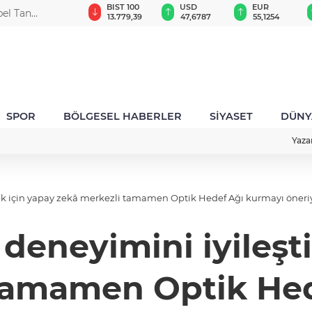
GAU/TRY
BIST 100
USD
EUR
bel Tan
6.660,55
13.779,39
47,6787
55,1254
SPOR
BÖLGESEL HABERLER
SİYASET
DÜNY
Yaza
ek için yapay zekâ merkezli tamamen Optik Hedef Ağı kurmayı öneri
deneyimini iyileşt
tamamen Optik He