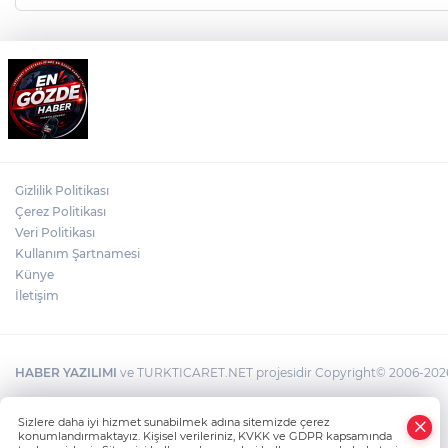
Gizlilik Politikası
Çerez Politikası
Veri Politikası
Kullanım Şartnamesi
Künye
İletişim
HABER YAZILIMI
ve TURKTICARET.NET projesidir Copyright© 2006-2026 T
×
Sizlere daha iyi hizmet sunabilmek adına sitemizde çerez
Whatsapp
konumlandırmaktayız. Kişisel verileriniz, KVKK ve GDPR kapsamında