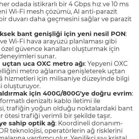
er odada istikrarlı bir 4 Gbps hız ve 10 ms
Yeni Wi-Fi mesh çözümü, AI anti-parazit
in bir duvarı daha geçmesini sağlar ve parazit
ek bant genişliği için yeni nesil PON
:
e Wi-Fi hava arayüzü planlaması gibi
in özel güvence kanalları oluşturmak için
 deneyimleri sunar.
n uçtan uca OXC metro ağı
: Yepyeni OXC
iğini metro ağlarına genişleterek uçtan
 hizmetleri için milisaniye düzeyinde bilgi
 oluşturuyor.
kaldırmak için 400G/800G'ye doğru evrim
:
matlı denizaltı kablo iletimi ile
si, trafiğin yoğun olduğu noktalardaki bant
r ötesi trafiği verimli bir şekilde taşır.
iye sahip optik ağ
: Koordineli donanım-
R teknolojisi, operatörlerin ağ risklerini
alarına yardımcı olur. Yenilikçi sıvı kristal