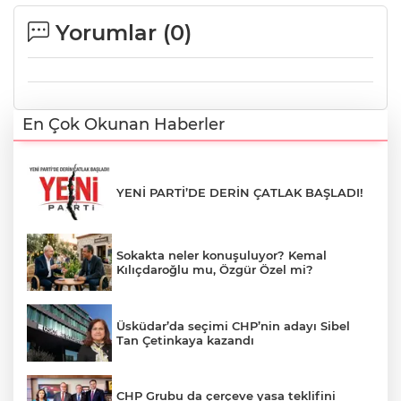
Yorumlar (
0
)
En Çok Okunan Haberler
YENİ PARTİ’DE DERİN ÇATLAK BAŞLADI!
Sokakta neler konuşuluyor? Kemal
Kılıçdaroğlu mu, Özgür Özel mi?
Üsküdar’da seçimi CHP’nin adayı Sibel
Tan Çetinkaya kazandı
CHP Grubu da çerçeve yasa teklifini