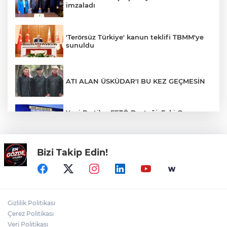
imzaladı
'Terörsüz Türkiye' kanun teklifi TBMM'ye
sunuldu
ATI ALAN ÜSKÜDAR'I BU KEZ GEÇMESİN
Yeni Parti’ye FETÖ Desteği: Eski Oyun,
Yeni Ambalaj. CHP’yi Hedef Alan
Firarilerin Sevinci, Maskeyi Düşürdü
Bizi Takip Edin!
YALANA DOYMAYAN PARALEL ÖZGÜR
Rüşvet Zincirinin İki Halkası: Özgür Özel
ve Veli Ağbaba’nın Dokunulmazlık
Gizlilik Politikası
Maskesi Düşüyor
Çerez Politikası
Veri Politikası