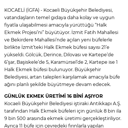
KOCAELİ (İGFA) - Kocaeli Büyükşehir Belediyesi,
vatandaşların temel gıdaya daha kolay ve uygun
fiyatla ulaşabilmesi amacıyla yürüttüğü “Halk
Ekmek Projesi’ni” büyütüyor. İzmit Fatih Mahallesi
ve Bekirdere Mahallesi’nde açılan yeni büfelerle
birlikte İzmit’teki Halk Ekmek büfesi sayısı 21’e
yükseldi. Gölcük, Derince, Dilovası ve Kartepe’de
6’şar, Başiskele’de 5, Karamürsel’de 2, Kartepe ise 1
Halk Ekmek büfesi bulunuyor. Büyükşehir
Belediyesi, artan talepleri karşılamak amacıyla büfe
ağını planlı şekilde büyütmeye devam edecek.
GÜNLÜK EKMEK ÜRETİMİ 16 BİNİ AŞIYOR
Kocaeli Büyükşehir Belediyesi iştiraki Antikkapı A.Ş.
tarafından Halk Ekmek büfeleri için günlük 8 bin ila
9 bin 500 arasında ekmek üretimi gerçekleştiriliyor.
Ayrıca 11 büfe için çevredeki fırınlarla yapılan