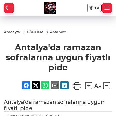
TR
Anasayfa
GÜNDEM
Antalya'da
ramazan
sofralarına
Antalya'da ramazan
uygun
fiyatlı pide
sofralarına uygun fiyatlı
pide
Antalya'da ramazan sofralarına uygun
fiyatlı pide
Haber Giriş Tarihi: 17.02.2026 13:27