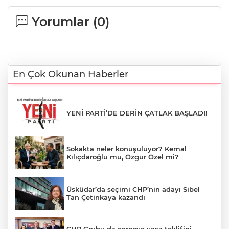
Yorumlar (
0
)
En Çok Okunan Haberler
YENİ PARTİ’DE DERİN ÇATLAK BAŞLADI!
Sokakta neler konuşuluyor? Kemal
Kılıçdaroğlu mu, Özgür Özel mi?
Üsküdar’da seçimi CHP’nin adayı Sibel
Tan Çetinkaya kazandı