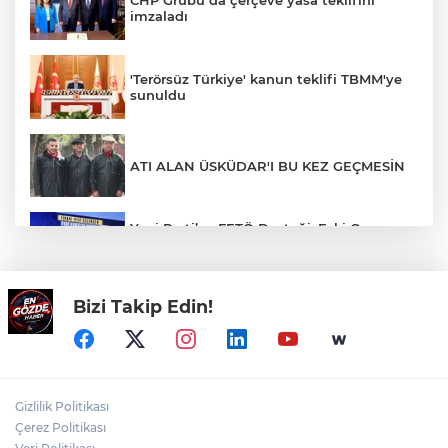
CHP Grubu da çerçeve yasa teklifini
imzaladı
'Terörsüz Türkiye' kanun teklifi TBMM'ye
sunuldu
ATI ALAN ÜSKÜDAR'I BU KEZ GEÇMESİN
Yeni Parti’ye FETÖ Desteği: Eski Oyun,
Yeni Ambalaj. CHP’yi Hedef Alan
Firarilerin Sevinci, Maskeyi Düşürdü
Bizi Takip Edin!
YALANA DOYMAYAN PARALEL ÖZGÜR
Rüşvet Zincirinin İki Halkası: Özgür Özel
ve Veli Ağbaba’nın Dokunulmazlık
Gizlilik Politikası
Maskesi Düşüyor
Çerez Politikası